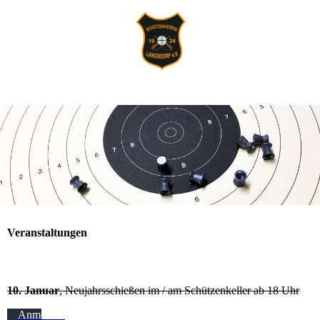
Veranstaltungen
10. Januar
, Neujahrsschießen im / am Schützenkeller ab 18 Uhr
Anmelden